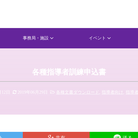
事務局・施設
イベント
各種指導者訓練申込書
月12日
2019年06月29日
各種文書ダウンロード
,
指導者向け
,
指導
ト
共有
送る