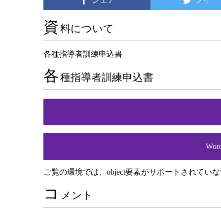
資
料について
各種指導者訓練申込書
各
種指導者訓練申込書
Wo
ご覧の環境では、object要素がサポートされてい
コ
メント