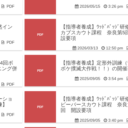
m
PDF
2026/05/15
3:26 pm
然イン
【指導者養成】ｳｯﾄﾞﾊﾞｯｼﾞ
カブスカウト課程 奈良第5
設要項
m
PDF
2026/03/13
12:50 pm
4回ボ
【指導者養成】定形外訓練（
ニング併
ボケ撲滅大作戦！！）の開催
2025/09/05
3:54 pm
m
PDF
ーショ
【指導者養成】ｳｯﾄﾞﾊﾞｯｼﾞ
練】
ビーバースカウト課程 奈良
回 開設要項
m
PDF
2025/09/05
3:40 pm