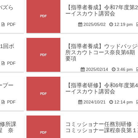
バズら
【指導者養成】令和7年度第
ーイスカウト講習会
m
PDF
2025/05/02
12:19 pm
1回ボ
【指導者養成】ウッドバッジ
所スカウトコース奈良第6期
要項
m
PDF
2025/02/14
3:46 pm
ーブー
【指導者研修】令和6年度第
ーイスカウト講習会
m
PDF
2024/10/21
12:14 pm
研修所課
コミッショナー任務別研修 
程 奈
コミッショナー課程奈良第１