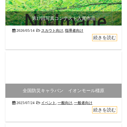
第17回写真コンテスト入賞作品
2026/05/14
スカウト向け
,
指導者向け
続きを読む
全国防災キャラバン イオンモール橿原
2025/07/24
イベント
,
一般向け
,
一般者向け
続きを読む