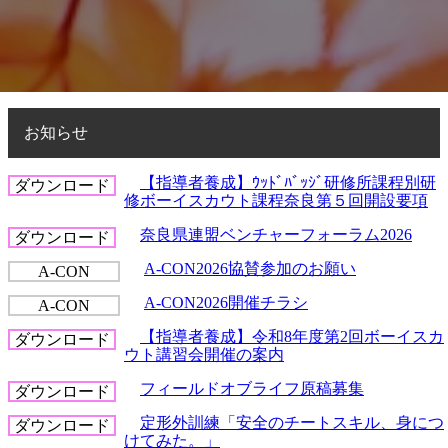
お知らせ
【指導者養成】ｳｯﾄﾞﾊﾞｯｼﾞ研修所課程別研
ダウンロード
修ボーイスカウト課程奈良第５回開設要項
奈良県連盟ベンチャーフォーラム2026
ダウンロード
A-CON2026協賛参加のお願い
A-CON
A-CON2026開催チラシ
A-CON
【指導者養成】令和8年度第2回ボーイスカ
ダウンロード
ウト講習会開催の案内
フィールドオブライフ原稿募集
ダウンロード
定形外訓練「安全のチートスキル、身につ
ダウンロード
けてみた。」