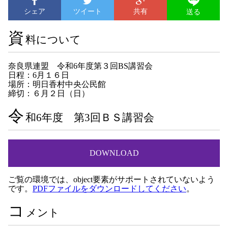
シェア
ツイート
共有
送る
資
料について
奈良県連盟 令和6年度第３回BS講習会
日程：6月１６日
場所：明日香村中央公民館
締切：６月２日（日）
令
和6年度 第3回ＢＳ講習会
DOWNLOAD
ご覧の環境では、object要素がサポートされていないよう
です。
PDFファイルをダウンロードしてください
。
コ
メント