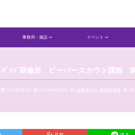
事務局・施設
イベント
ﾄﾞﾊﾞｯｼﾞ研修所 ビーバースカウト課程 
2025年9月5日
2025年09月05日
指導者向け
,
指導者研修
1分
ト
共有
送る