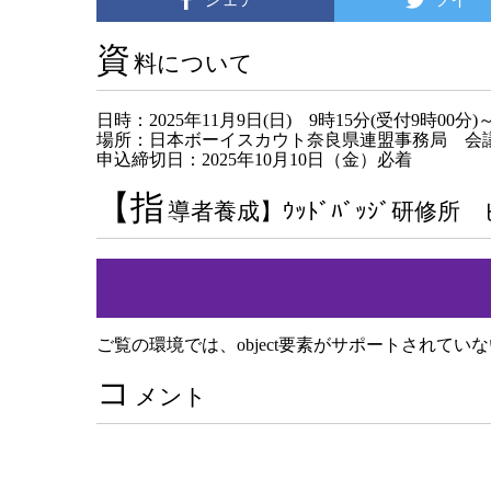
資
料について
日時：2025年11月9日(日) 9時15分(受付9時00分)
場所：日本ボーイスカウト奈良県連盟事務局 会
申込締切日：2025年10月10日（金）必着
【指
導者養成】ｳｯﾄﾞﾊﾞｯｼﾞ研
ご覧の環境では、object要素がサポートされてい
コ
メント