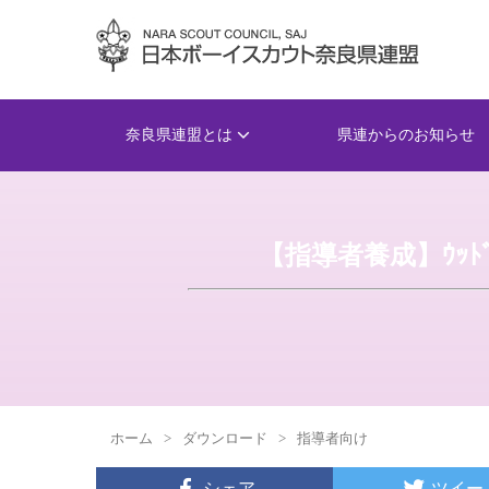
奈良県連盟とは
県連からのお知らせ
【指導者養成】ｳｯ
ホーム
>
ダウンロード
>
指導者向け
シェア
ツイー