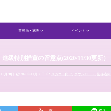
事務局・施設
イベント
進級特別措置の留意点(2020/11/30更新）
年11月30日
2020年11月30日
スカウト向け
,
ダウンロード
,
指導者向
ト
共有
送る