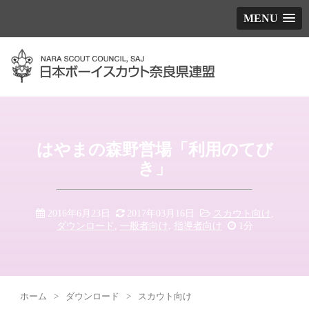
MENU
はやまの森野営場「利用のてび
き」
2016年6月23日
2017年03月16日
スカウト向け
,
ダウンロード
,
一般者向け
,
指導者向け
1分
ホーム
>
ダウンロード
>
スカウト向け